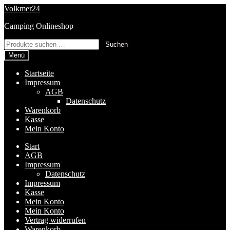
Zur
Zum
Volkmer24
Navigation
Inhalt
Camping Onlineshop
springen
springen
Suchen
Suchen
nach:
Menü
Startseite
Impressum
AGB
Datenschutz
Warenkorb
Kasse
Mein Konto
Start
AGB
Impressum
Datenschutz
Impressum
Kasse
Mein Konto
Mein Konto
Vertrag widerrufen
Warenkorb