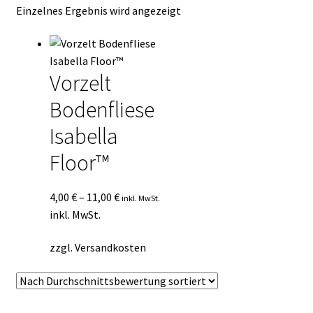
Einzelnes Ergebnis wird angezeigt
Kasse
Mein Konto
Vorzelt
Mein Konto
Bodenfliese
Vertrag widerrufen
Isabella
Floor™
Warenkorb
4,00
€
–
11,00
€
inkl. MwSt.
inkl. MwSt.
zzgl.
Versandkosten