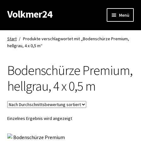
Volkmer24
Zur
Zum
Menü
Navigation
Inhalt
springen
springen
Start
Start
/
Produkte verschlagwortet mit „Bodenschürze Premium,
hellgrau, 4 x 0,5 m“
AGB
Impressum
Bodenschürze Premium,
Datenschutz
hellgrau, 4 x 0,5 m
Impressum
Kasse
Einzelnes Ergebnis wird angezeigt
Mein Konto