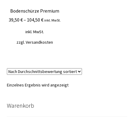
Mein Konto
Bodenschürze Premium
39,50
€
–
104,50
€
inkl. MwSt.
Vertrag widerrufen
inkl. MwSt.
Warenkorb
zzgl.
Versandkosten
Einzelnes Ergebnis wird angezeigt
Warenkorb