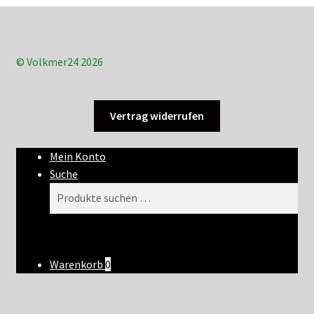
© Volkmer24 2026
Vertrag widerrufen
Mein Konto
Suche
Suchen
Suchen
nach:
Warenkorb
0