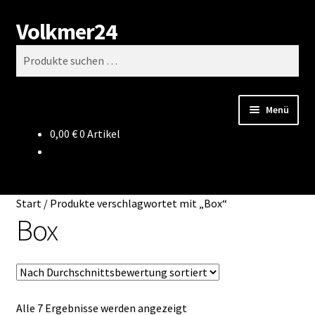
Volkmer24
Zur
Zum
Suchen
Navigation
Inhalt
Suchen
springen
springen
nach:
Menü
0,00
€
0 Artikel
Start
AGB
Start
/
Produkte verschlagwortet mit „Box“
Impressum
Box
Datenschutz
Impressum
Nach
Alle 7 Ergebnisse werden angezeigt