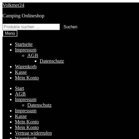
Zur
Zum
Volkmer24
Navigation
Inhalt
Camping Onlineshop
springen
springen
Suchen
Suchen
nach:
Menü
Startseite
Impressum
AGB
Datenschutz
Warenkorb
Kasse
Mein Konto
Start
AGB
Impressum
Datenschutz
Impressum
Kasse
Mein Konto
Mein Konto
Vertrag widerrufen
Warenkorb