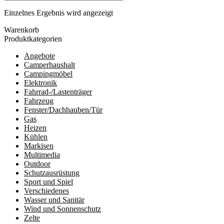
Einzelnes Ergebnis wird angezeigt
Warenkorb
Produktkategorien
Angebote
Camperhaushalt
Campingmöbel
Elektronik
Fahrrad-/Lastenträger
Fahrzeug
Fenster/Dachhauben/Tür
Gas
Heizen
Kühlen
Markisen
Multimedia
Outdoor
Schutzausrüstung
Sport und Spiel
Verschiedenes
Wasser und Sanitär
Wind und Sonnenschutz
Zelte