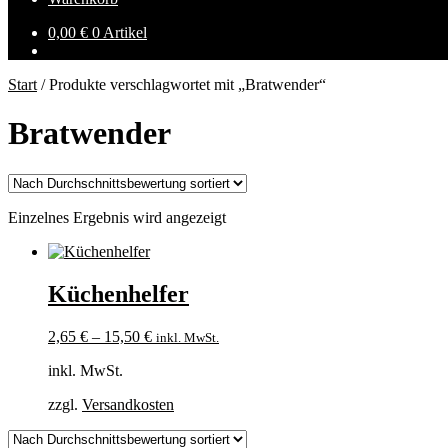
0,00
€
0 Artikel
Start
/
Produkte verschlagwortet mit „Bratwender“
Bratwender
Einzelnes Ergebnis wird angezeigt
Küchenhelfer
2,65
€
–
15,50
€
inkl. MwSt.
inkl. MwSt.
zzgl.
Versandkosten