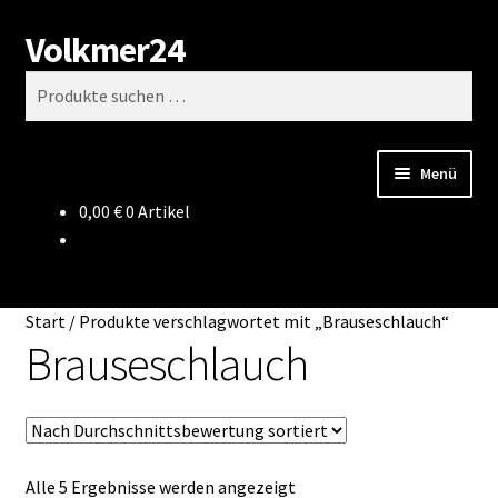
Volkmer24
Zur
Zum
Suchen
Navigation
Inhalt
Suchen
springen
springen
nach:
Menü
0,00
€
0 Artikel
Start
AGB
Start
/
Produkte verschlagwortet mit „Brauseschlauch“
Impressum
Brauseschlauch
Datenschutz
Impressum
Nach
Alle 5 Ergebnisse werden angezeigt