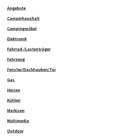
Angebote
Camperhaushalt
Campingmöbel
Elektronik
Fahrrad-/Lastenträger
Fahrzeug
Fenster/Dachhauben/Tür
Gas
Heizen
Kühlen
Markisen
Multimedia
Outdoor