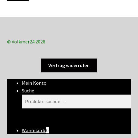
© Volkmer24 2026
Vertrag widerrufen
Mein Konto
Suche
Suchen
Suchen
nach:
Warenkorb
0