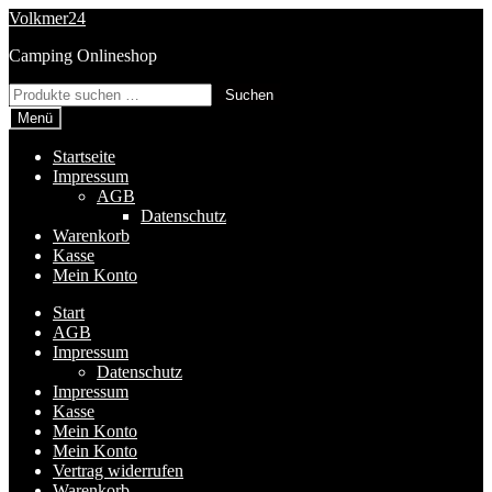
Zur
Zum
Volkmer24
Navigation
Inhalt
Camping Onlineshop
springen
springen
Suchen
Suchen
nach:
Menü
Startseite
Impressum
AGB
Datenschutz
Warenkorb
Kasse
Mein Konto
Start
AGB
Impressum
Datenschutz
Impressum
Kasse
Mein Konto
Mein Konto
Vertrag widerrufen
Warenkorb