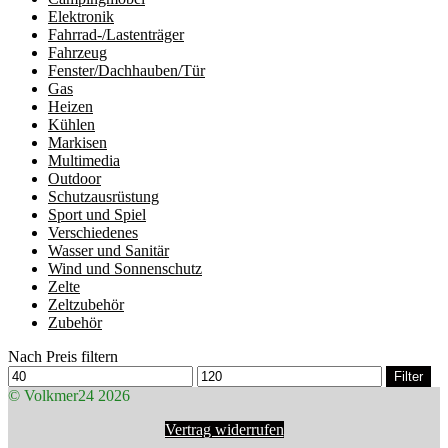
Elektronik
Fahrrad-/Lastenträger
Fahrzeug
Fenster/Dachhauben/Tür
Gas
Heizen
Kühlen
Markisen
Multimedia
Outdoor
Schutzausrüstung
Sport und Spiel
Verschiedenes
Wasser und Sanitär
Wind und Sonnenschutz
Zelte
Zeltzubehör
Zubehör
Nach Preis filtern
Min.
Max.
Filter
Preis
Preis
© Volkmer24 2026
Vertrag widerrufen