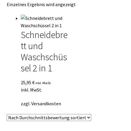
Einzelnes Ergebnis wird angezeigt
Kasse
Mein Konto
Schneidebre
Mein Konto
tt und
Vertrag widerrufen
Waschschüs
sel 2 in 1
Warenkorb
25,95
€
inkl. MwSt.
inkl. MwSt.
zzgl.
Versandkosten