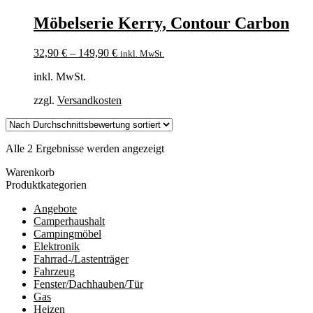
Möbelserie Kerry, Contour Carbon
32,90
€
–
149,90
€
inkl. MwSt.
inkl. MwSt.
zzgl.
Versandkosten
Nach
Alle 2 Ergebnisse werden angezeigt
Durchschnittsbewertung
Warenkorb
sortiert
Produktkategorien
Angebote
Camperhaushalt
Campingmöbel
Elektronik
Fahrrad-/Lastenträger
Fahrzeug
Fenster/Dachhauben/Tür
Gas
Heizen