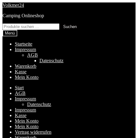
Zur
Zum
Volkmer24
Navigation
Inhalt
Camping Onlineshop
springen
springen
Suchen
Suchen
nach:
Menü
Startseite
Impressum
AGB
Datenschutz
Warenkorb
Kasse
Mein Konto
Start
AGB
Impressum
Datenschutz
Impressum
Kasse
Mein Konto
Mein Konto
Vertrag widerrufen
Warenkorb