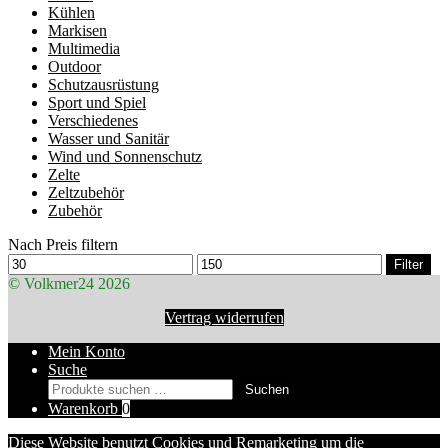
Kühlen
Markisen
Multimedia
Outdoor
Schutzausrüstung
Sport und Spiel
Verschiedenes
Wasser und Sanitär
Wind und Sonnenschutz
Zelte
Zeltzubehör
Zubehör
Nach Preis filtern
Min.
Max.
Filter
Preis
Preis
© Volkmer24 2026
Vertrag widerrufen
Mein Konto
Suche
Suchen
Suchen
nach:
Warenkorb
0
Diese Website benutzt Cookies und Remarketing um die