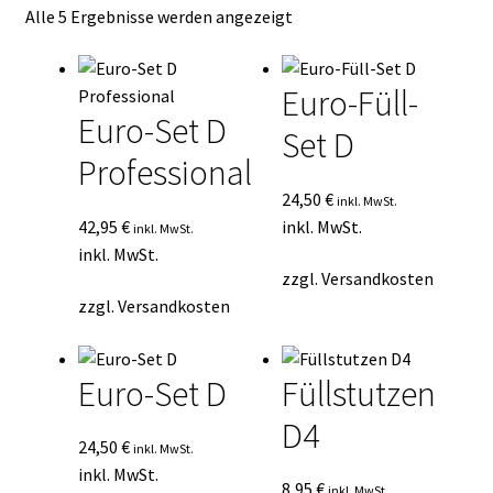
Nach
Alle 5 Ergebnisse werden angezeigt
Kasse
Durchschnittsbewertung
sortiert
Mein Konto
Euro-Füll-
Euro-Set D
Set D
Mein Konto
Professional
Vertrag widerrufen
24,50
€
inkl. MwSt.
42,95
€
inkl. MwSt.
inkl. MwSt.
inkl. MwSt.
Warenkorb
zzgl.
Versandkosten
zzgl.
Versandkosten
Euro-Set D
Füllstutzen
D4
24,50
€
inkl. MwSt.
inkl. MwSt.
8,95
€
inkl. MwSt.