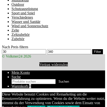
Multimedia
Outdoor
Schutzausrüstung
Sport und Spiel
Verschiedenes
Wasser und Sanitär
Wind und Sonnenschutz
Zelte
Zeltzubehör
Zubehör
Nach Preis filtern
Min.
Max.
Filter
Preis
Preis
© Volkmer24 2026
Vertrag widerrufen
Mein Konto
Suche
Suchen
Suchen
nach:
Warenkorb
0
Diese Website benutzt Cookies und Remarketing um die
Benutzererfahrung zu optimieren. Wenn du die Website weiter nutzt,
stimmst du der Verwendung von Cookies sowie dem Einsatz von