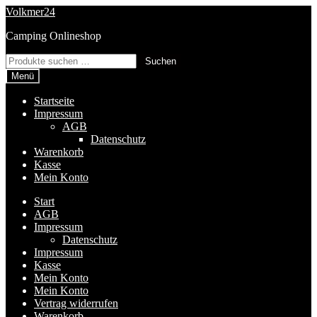
Zur
Zum
Volkmer24
Navigation
Inhalt
Camping Onlineshop
springen
springen
Suchen
Suchen
nach:
Menü
Startseite
Impressum
AGB
Datenschutz
Warenkorb
Kasse
Mein Konto
Start
AGB
Impressum
Datenschutz
Impressum
Kasse
Mein Konto
Mein Konto
Vertrag widerrufen
Warenkorb