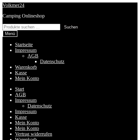
Zur
Zum
Volkmer24
Navigation
Inhalt
Camping Onlineshop
springen
springen
Suchen
Suchen
nach:
Menü
Startseite
Impressum
AGB
Datenschutz
Warenkorb
Kasse
Mein Konto
Start
AGB
Impressum
Datenschutz
Impressum
Kasse
Mein Konto
Mein Konto
Vertrag widerrufen
Warenkorb