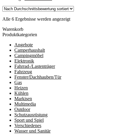
Nach
Alle 6 Ergebnisse werden angezeigt
Durchschnittsbewertung
Warenkorb
sortiert
Produktkategorien
Angebote
Camperhaushalt
Campingmöbel
Elektronik
Fahrrad-/Lastenträger
Fahrzeug
Fenster/Dachhauben/Tür
Gas
Heizen
Kühlen
Markisen
Multimedia
Outdoor
Schutzausrüstung
Sport und Spiel
Verschiedenes
Wasser und Sanitär