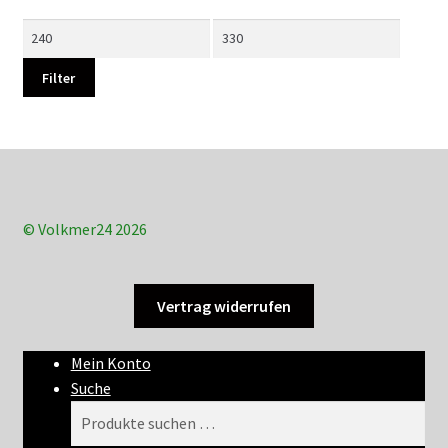
Min.
Max.
Preis
Preis
Filter
© Volkmer24 2026
Vertrag widerrufen
Mein Konto
Suche
Suchen
Suchen
nach: