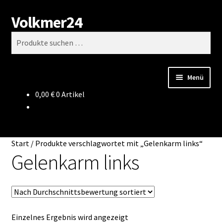
Volkmer24
Zur
Zum
Suchen
Navigation
Inhalt
Suchen
springen
springen
nach:
Menü
0,00
€
0 Artikel
Start
AGB
Start
/
Produkte verschlagwortet mit „Gelenkarm links“
Impressum
Gelenkarm links
Datenschutz
Impressum
Einzelnes Ergebnis wird angezeigt