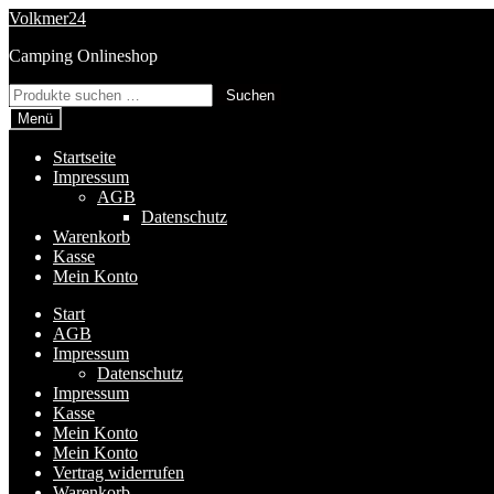
Zur
Zum
Volkmer24
Navigation
Inhalt
Camping Onlineshop
springen
springen
Suchen
Suchen
nach:
Menü
Startseite
Impressum
AGB
Datenschutz
Warenkorb
Kasse
Mein Konto
Start
AGB
Impressum
Datenschutz
Impressum
Kasse
Mein Konto
Mein Konto
Vertrag widerrufen
Warenkorb