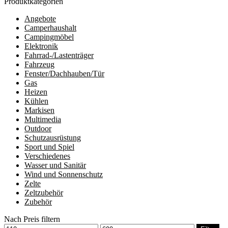
Produktkategorien
Angebote
Camperhaushalt
Campingmöbel
Elektronik
Fahrrad-/Lastenträger
Fahrzeug
Fenster/Dachhauben/Tür
Gas
Heizen
Kühlen
Markisen
Multimedia
Outdoor
Schutzausrüstung
Sport und Spiel
Verschiedenes
Wasser und Sanitär
Wind und Sonnenschutz
Zelte
Zeltzubehör
Zubehör
Nach Preis filtern
Min.
Max.