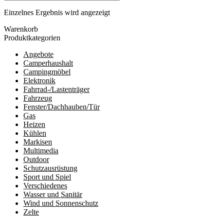
Einzelnes Ergebnis wird angezeigt
Warenkorb
Produktkategorien
Angebote
Camperhaushalt
Campingmöbel
Elektronik
Fahrrad-/Lastenträger
Fahrzeug
Fenster/Dachhauben/Tür
Gas
Heizen
Kühlen
Markisen
Multimedia
Outdoor
Schutzausrüstung
Sport und Spiel
Verschiedenes
Wasser und Sanitär
Wind und Sonnenschutz
Zelte