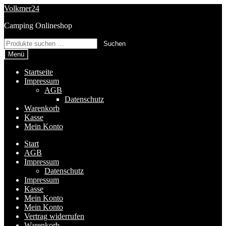
Zur
Zum
Volkmer24
Navigation
Inhalt
Camping Onlineshop
springen
springen
Suchen
Suchen
nach:
Menü
Startseite
Impressum
AGB
Datenschutz
Warenkorb
Kasse
Mein Konto
Start
AGB
Impressum
Datenschutz
Impressum
Kasse
Mein Konto
Mein Konto
Vertrag widerrufen
Warenkorb