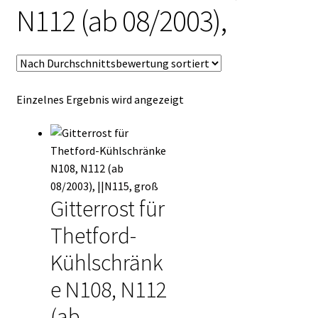
N112 (ab 08/2003),
Kasse
Mein Konto
Mein Konto
Einzelnes Ergebnis wird angezeigt
Vertrag widerrufen
Warenkorb
Gitterrost für
Thetford-
Kühlschränk
e N108, N112
(ab