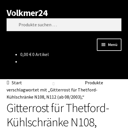
Volkmer24
Zur
Zum
Suchen
Navigation
Inhalt
Suchen
springen
springen
nach:
Menü
0,00
€
0 Artikel
Start
AGB
Start
Produkte
Impressum
verschlagwortet mit „Gitterrost für Thetford-
Kühlschränke N108, N112 (ab 08/2003),“
Gitterrost für Thetford-
Datenschutz
Kühlschränke N108,
Impressum