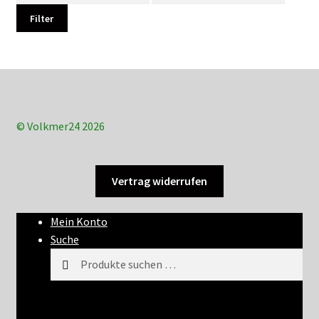
Filter
© Volkmer24 2026
Vertrag widerrufen
Mein Konto
Suche
Suchen
Suchen
nach: