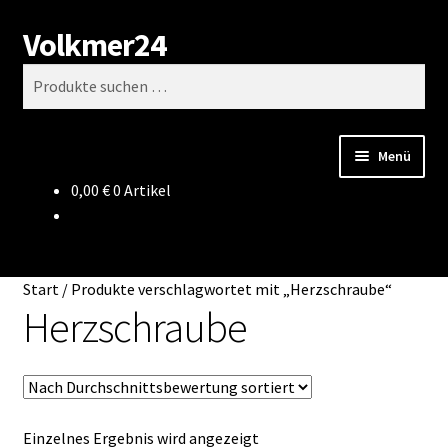
Volkmer24
Zur
Zum
Suchen
Navigation
Inhalt
Suchen
springen
springen
nach:
Menü
0,00
€
0 Artikel
Start
AGB
Start
/
Produkte verschlagwortet mit „Herzschraube“
Impressum
Herzschraube
Datenschutz
Impressum
Einzelnes Ergebnis wird angezeigt