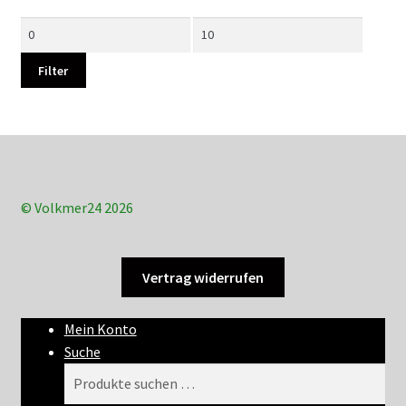
Min.
Max.
Preis
Preis
Filter
© Volkmer24 2026
Vertrag widerrufen
Mein Konto
Suche
Suchen
Suchen
nach: