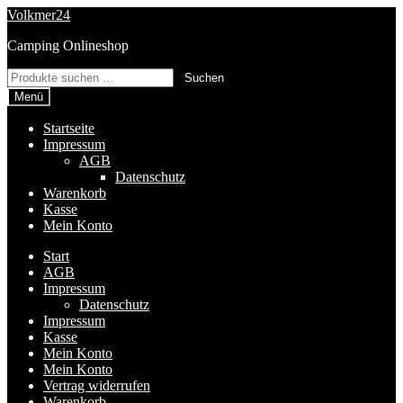
Zur
Zum
Volkmer24
Navigation
Inhalt
Camping Onlineshop
springen
springen
Suchen
Suchen
nach:
Menü
Startseite
Impressum
AGB
Datenschutz
Warenkorb
Kasse
Mein Konto
Start
AGB
Impressum
Datenschutz
Impressum
Kasse
Mein Konto
Mein Konto
Vertrag widerrufen
Warenkorb