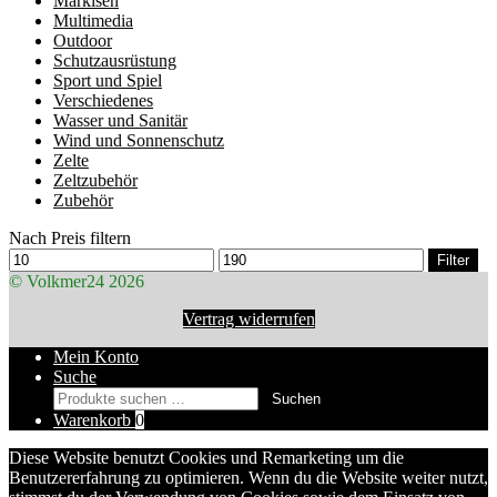
Markisen
Multimedia
Outdoor
Schutzausrüstung
Sport und Spiel
Verschiedenes
Wasser und Sanitär
Wind und Sonnenschutz
Zelte
Zeltzubehör
Zubehör
Nach Preis filtern
Min.
Max.
Filter
Preis
Preis
© Volkmer24 2026
Vertrag widerrufen
Mein Konto
Suche
Suchen
Suchen
nach:
Warenkorb
0
Diese Website benutzt Cookies und Remarketing um die
Benutzererfahrung zu optimieren. Wenn du die Website weiter nutzt,