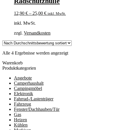
Radschutzhülle
12,90
€
–
25,00
€
inkl. MwSt.
inkl. MwSt.
zzgl.
Versandkosten
Nach
Alle 4 Ergebnisse werden angezeigt
Durchschnittsbewertung
Warenkorb
sortiert
Produktkategorien
Angebote
Camperhaushalt
Campingmöbel
Elektronik
Fahrrad-/Lastenträger
Fahrzeug
Fenster/Dachhauben/Tür
Gas
Heizen
Kühlen