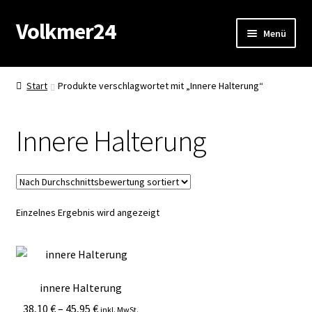
Volkmer24
Zur
Zum
Menü
Navigation
Inhalt
springen
springen
Start
Start
Produkte verschlagwortet mit „Innere Halterung“
AGB
Innere Halterung
Impressum
Datenschutz
Einzelnes Ergebnis wird angezeigt
Impressum
Kasse
innere Halterung
Mein Konto
38,10
€
–
45,95
€
inkl. MwSt.