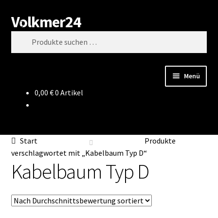
Volkmer24
Zur
Zum
Suchen
Navigation
Inhalt
Suchen
springen
springen
nach:
Menü
0,00
€
0 Artikel
Start
AGB
Start
Produkte
Impressum
verschlagwortet mit „Kabelbaum Typ D“
Kabelbaum Typ D
Datenschutz
Impressum