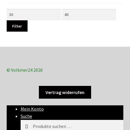
Min.
Max.
Preis
Preis
Filter
© Volkmer24 2026
Vertrag widerrufen
Mein Konto
Suche
Suchen
Suchen