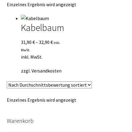
Einzelnes Ergebnis wird angezeigt
Kasse
Mein Konto
Kabelbaum
Mein Konto
31,90
€
–
32,90
€
inkl.
MwSt.
Vertrag widerrufen
inkl. MwSt.
Warenkorb
zzgl.
Versandkosten
Einzelnes Ergebnis wird angezeigt
Warenkorb