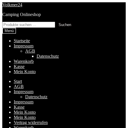
Zur
Zum
Volkmer24
Navigation
Inhalt
Camping Onlineshop
springen
springen
Suchen
Suchen
nach:
Menü
Startseite
Impressum
AGB
Datenschutz
Warenkorb
Kasse
Mein Konto
Start
AGB
Impressum
Datenschutz
Impressum
Kasse
Mein Konto
Mein Konto
Vertrag widerrufen
Warenkorb