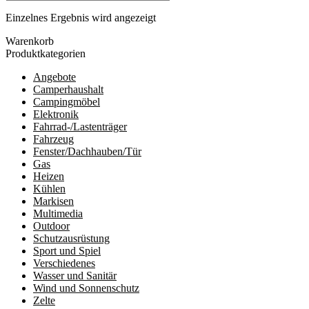
Einzelnes Ergebnis wird angezeigt
Warenkorb
Produktkategorien
Angebote
Camperhaushalt
Campingmöbel
Elektronik
Fahrrad-/Lastenträger
Fahrzeug
Fenster/Dachhauben/Tür
Gas
Heizen
Kühlen
Markisen
Multimedia
Outdoor
Schutzausrüstung
Sport und Spiel
Verschiedenes
Wasser und Sanitär
Wind und Sonnenschutz
Zelte