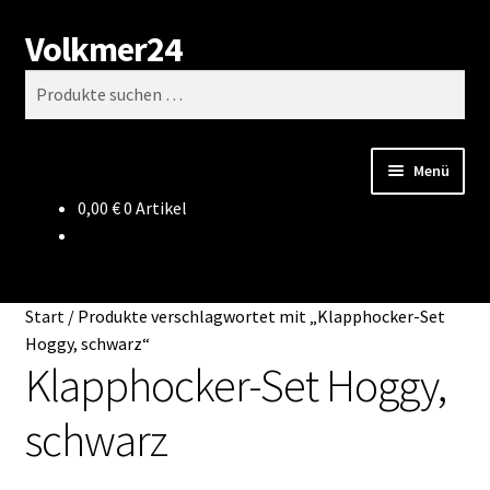
Volkmer24
Zur
Zum
Suchen
Navigation
Inhalt
Suchen
springen
springen
nach:
Menü
0,00
€
0 Artikel
Start
AGB
Start
/
Produkte verschlagwortet mit „Klapphocker-Set
Impressum
Hoggy, schwarz“
Klapphocker-Set Hoggy,
Datenschutz
schwarz
Impressum