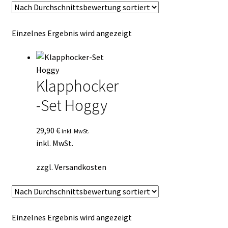
Kasse
Einzelnes Ergebnis wird angezeigt
Mein Konto
Mein Konto
Klapphocker
Vertrag widerrufen
-Set Hoggy
Warenkorb
29,90
€
inkl. MwSt.
inkl. MwSt.
zzgl.
Versandkosten
Einzelnes Ergebnis wird angezeigt