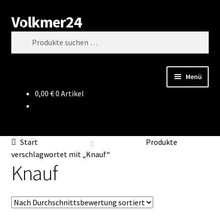
Volkmer24
Zur
Zum
Suchen
Navigation
Inhalt
Suchen
springen
springen
nach:
Menü
0,00
€
0 Artikel
Start
AGB
Start
Produkte
Impressum
verschlagwortet mit „Knauf“
Knauf
Datenschutz
Impressum