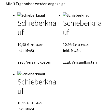
Nach
Alle 3 Ergebnisse werden angezeigt
Kasse
Durchschnittsbewertung
sortiert
Mein Konto
Schieberkna
Schieberkna
uf
uf
Mein Konto
Vertrag widerrufen
10,95
€
10,95
€
inkl. MwSt.
inkl. MwSt.
inkl. MwSt.
inkl. MwSt.
Warenkorb
zzgl.
Versandkosten
zzgl.
Versandkosten
Schieberkna
uf
10,95
€
inkl. MwSt.
inkl. MwSt.