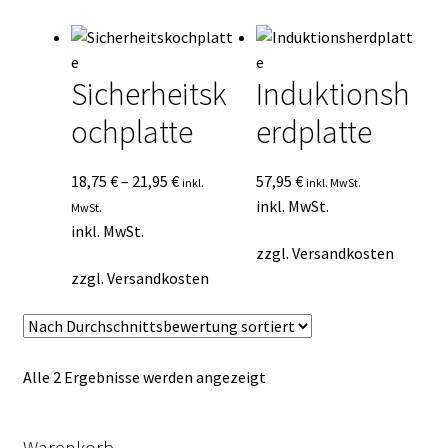
Durchschnittsbewertung
Kasse
sortiert
Mein Konto
Sicherheitsk
Induktionsh
ochplatte
erdplatte
Mein Konto
Vertrag widerrufen
18,75
€
–
21,95
€
57,95
€
inkl.
inkl. MwSt.
inkl. MwSt.
MwSt.
inkl. MwSt.
Warenkorb
zzgl.
Versandkosten
zzgl.
Versandkosten
Nach
Alle 2 Ergebnisse werden angezeigt
Durchschnittsbewertung
sortiert
Warenkorb