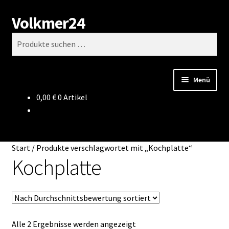
Volkmer24
Zur
Zum
Suchen
Navigation
Inhalt
Suchen
springen
springen
nach:
Menü
0,00
€
0 Artikel
Start
AGB
Start
/
Produkte verschlagwortet mit „Kochplatte“
Impressum
Kochplatte
Datenschutz
Impressum
Nach
Alle 2 Ergebnisse werden angezeigt