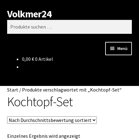
Volkmer24
Zur
Zum
Suchen
Navigation
Inhalt
Suchen
springen
springen
nach:
Menü
0,00
€
0 Artikel
Start
AGB
Start
/
Produkte verschlagwortet mit „Kochtopf-Set“
Impressum
Kochtopf-Set
Datenschutz
Impressum
Einzelnes Ergebnis wird angezeigt