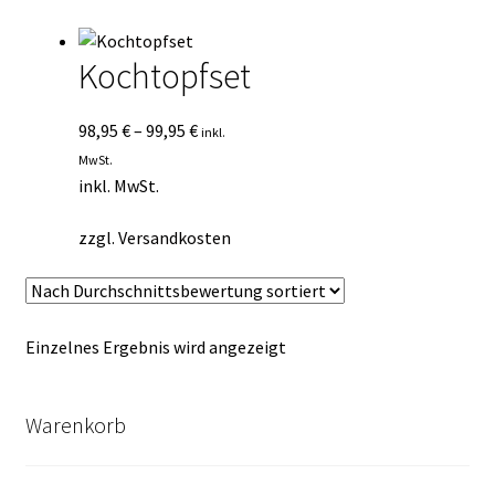
Kasse
Kochtopfset
Mein Konto
98,95
€
–
99,95
€
inkl.
Mein Konto
MwSt.
inkl. MwSt.
Vertrag widerrufen
zzgl.
Versandkosten
Warenkorb
Einzelnes Ergebnis wird angezeigt
Warenkorb