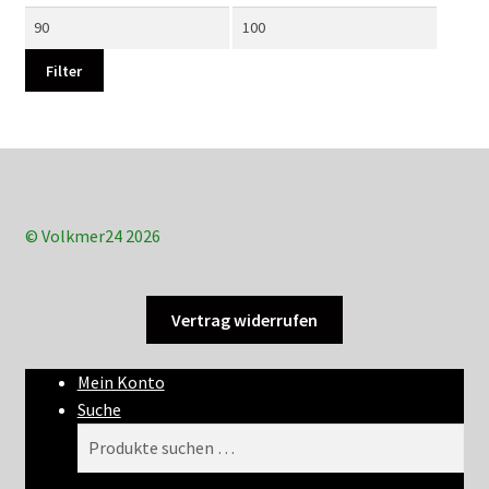
Min.
Max.
Preis
Preis
Filter
© Volkmer24 2026
Vertrag widerrufen
Mein Konto
Suche
Suchen
Suchen
nach: