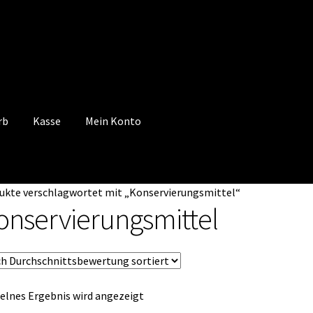
rb
Kasse
Mein Konto
 Konto
Mein Konto
Vertrag widerrufen
Warenkorb
ukte verschlagwortet mit „Konservierungsmittel“
onservierungsmittel
elnes Ergebnis wird angezeigt