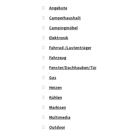
Angebote
Camperhaushalt
Campingmöbel
Elektronik
Fahrrad-/Lastenträger
Fahrzeug
Fenster/Dachhauben/Tür
Gas
Heizen
Kühlen
Markisen
Multimedia
Outdoor