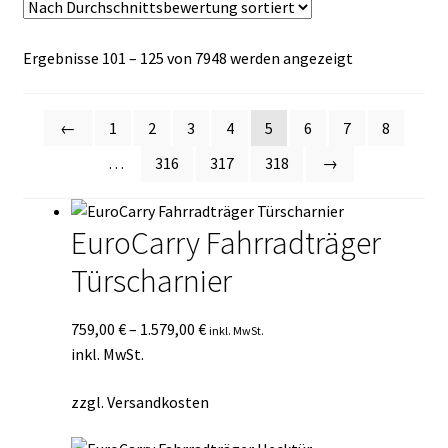
Kasse
Nach
Ergebnisse 101 – 125 von 7948 werden angezeigt
Mein Konto
Durchschnitt
sortiert
Mein Konto
←
1
2
3
4
5
6
7
8
…
316
317
318
→
Vertrag widerrufen
EuroCarry Fahrradträger
Warenkorb
Türscharnier
759,00
€
–
1.579,00
€
inkl. MwSt.
inkl. MwSt.
zzgl.
Versandkosten