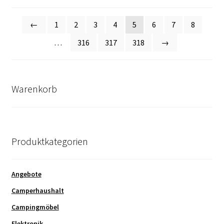
Durchschnitt
sortiert
←
1
2
3
4
5
6
7
8
…
316
317
318
→
Warenkorb
Produktkategorien
Angebote
Camperhaushalt
Campingmöbel
Elektronik