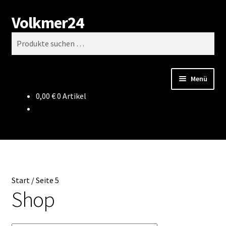
Volkmer24
Zur
Zum
Suchen
Navigation
Inhalt
Suchen
springen
springen
nach:
Menü
0,00
€
0 Artikel
Start
AGB
Impressum
Start
/
Seite 5
Datenschutz
Shop
Impressum