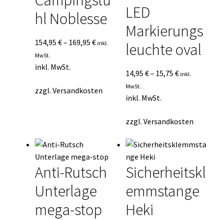
LED
hl Noblesse
Markierungs
154,95
€
–
169,95
€
inkl.
leuchte oval
MwSt.
inkl. MwSt.
14,95
€
–
15,75
€
inkl.
MwSt.
zzgl.
Versandkosten
inkl. MwSt.
zzgl.
Versandkosten
Anti-Rutsch
Sicherheitskl
Unterlage
emmstange
mega-stop
Heki