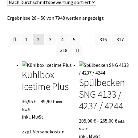
Kasse
Nach
Ergebnisse 26 – 50 von 7948 werden angezeigt
Mein Konto
Durchschnittsb
sortiert
Mein Konto
1
2
3
4
5
…
316
317
318
Vertrag widerrufen
Kühlbox
Warenkorb
Spülbecken
Icetime Plus
SNG 4133 /
36,95
€
–
49,90
€
inkl.
4237 / 4244
MwSt.
inkl. MwSt.
205,00
€
–
265,00
€
inkl.
MwSt.
zzgl.
Versandkosten
inkl. MwSt.