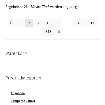
Nach
Ergebnisse 26 – 50 von 7948 werden angezeigt
Durchschnittsb
sortiert
1
2
3
4
5
…
316
317
318
Warenkorb
Produktkategorien
Angebote
Camperhaushalt