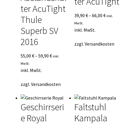
ter AcuTight
ter AcuTight
39,90
€
–
66,00
€
inkl.
Thule
MwSt.
Superb SV
inkl. MwSt.
2016
zzgl.
Versandkosten
55,00
€
–
59,90
€
inkl.
MwSt.
inkl. MwSt.
zzgl.
Versandkosten
Geschirrseri
Faltstuhl
e Royal
Kampala