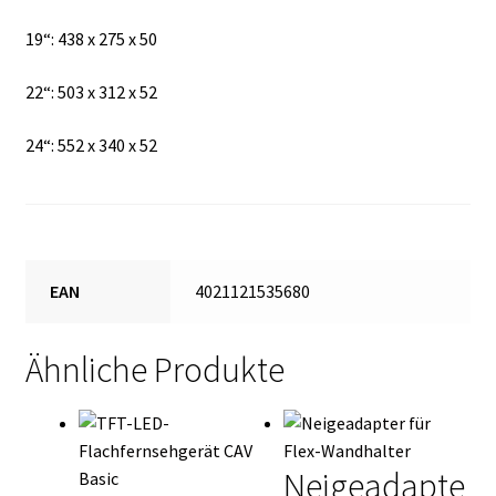
19“: 438 x 275 x 50
22“: 503 x 312 x 52
24“: 552 x 340 x 52
EAN
4021121535680
Ähnliche Produkte
Neigeadapte