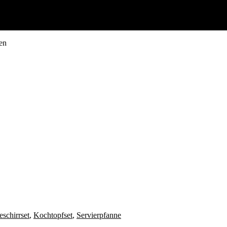
en
schirrset
,
Kochtopfset
,
Servierpfanne