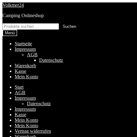
Zur
Zum
Volkmer24
Navigation
Inhalt
Camping Onlineshop
springen
springen
Suchen
Suchen
nach:
Menü
Startseite
Impressum
AGB
Datenschutz
Warenkorb
Kasse
Mein Konto
Start
AGB
Impressum
Datenschutz
Impressum
Kasse
Mein Konto
Mein Konto
Vertrag widerrufen
Warenkorb