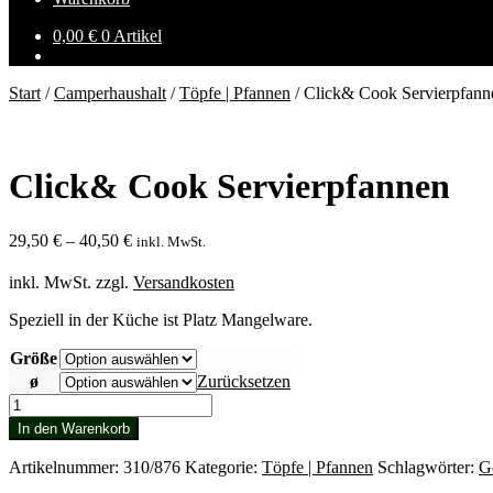
0,00
€
0 Artikel
Start
/
Camperhaushalt
/
Töpfe | Pfannen
/
Click& Cook Servierpfann
Click& Cook Servierpfannen
29,50
€
–
40,50
€
inkl. MwSt.
inkl. MwSt.
zzgl.
Versandkosten
Speziell in der Küche ist Platz Mangelware.
Größe
ø
Zurücksetzen
Click&
Cook
In den Warenkorb
Servierpfannen
Menge
Artikelnummer:
310/876
Kategorie:
Töpfe | Pfannen
Schlagwörter:
Ge