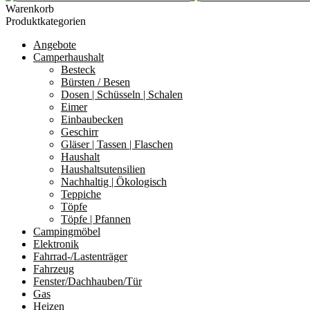
Warenkorb
Produktkategorien
Angebote
Camperhaushalt
Besteck
Bürsten / Besen
Dosen | Schüsseln | Schalen
Eimer
Einbaubecken
Geschirr
Gläser | Tassen | Flaschen
Haushalt
Haushaltsutensilien
Nachhaltig | Ökologisch
Teppiche
Töpfe
Töpfe | Pfannen
Campingmöbel
Elektronik
Fahrrad-/Lastenträger
Fahrzeug
Fenster/Dachhauben/Tür
Gas
Heizen