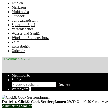
Kühlen
Markisen
Multimedia
Outdoor
Schutzausrüstung
Sport und Spiel
Verschiedenes
Wasser und Sanitär
Wind und Sonnenschutz
Zelte
Zeltzubehör
Zubehör
© Volkmer24 2026
Mein Konto
Suche
Suchen
Suchen
nach:
Warenkorb
0
Du siehst:
Click& Cook Servierpfannen
29,50
€
–
40,50
€
inkl. MwS
Ausführung wählen