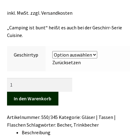
Kasse
inkl. MwSt.
zzgl.
Versandkosten
Mein Konto
„Camping ist bunt“ heißt es auch bei der Geschirr-Serie
Cuisine.
Mein Konto
Geschirrtyp
Vertrag widerrufen
Zurücksetzen
Warenkorb
Geschirrserie
Cuisine
Menge
In den Warenkorb
Artikelnummer:
550/345
Kategorie:
Gläser | Tassen |
Flaschen
Schlagwörter:
Becher
,
Trinkbecher
Beschreibung