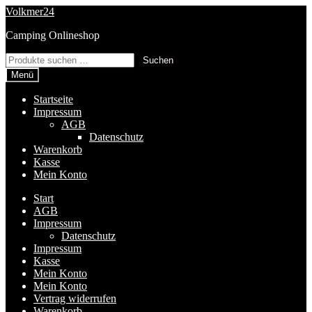
Zur
Zum
Volkmer24
Navigation
Inhalt
Camping Onlineshop
springen
springen
Suchen
Suchen
nach:
Menü
Startseite
Impressum
AGB
Datenschutz
Warenkorb
Kasse
Mein Konto
Start
AGB
Impressum
Datenschutz
Impressum
Kasse
Mein Konto
Mein Konto
Vertrag widerrufen
Warenkorb