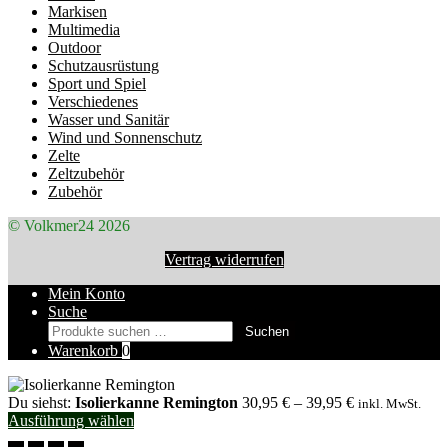
Markisen
Multimedia
Outdoor
Schutzausrüstung
Sport und Spiel
Verschiedenes
Wasser und Sanitär
Wind und Sonnenschutz
Zelte
Zeltzubehör
Zubehör
© Volkmer24 2026
Vertrag widerrufen
Mein Konto
Suche
Suchen
Suchen
nach:
Warenkorb
0
Du siehst:
Isolierkanne Remington
30,95
€
–
39,95
€
inkl. MwSt.
Ausführung wählen