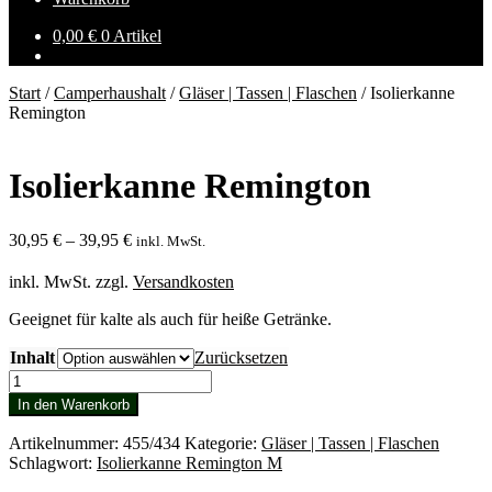
0,00
€
0 Artikel
Start
/
Camperhaushalt
/
Gläser | Tassen | Flaschen
/
Isolierkanne
Remington
Isolierkanne Remington
30,95
€
–
39,95
€
inkl. MwSt.
inkl. MwSt.
zzgl.
Versandkosten
Geeignet für kalte als auch für heiße Getränke.
Inhalt
Zurücksetzen
Isolierkanne
Remington
In den Warenkorb
Menge
Artikelnummer:
455/434
Kategorie:
Gläser | Tassen | Flaschen
Schlagwort:
Isolierkanne Remington M