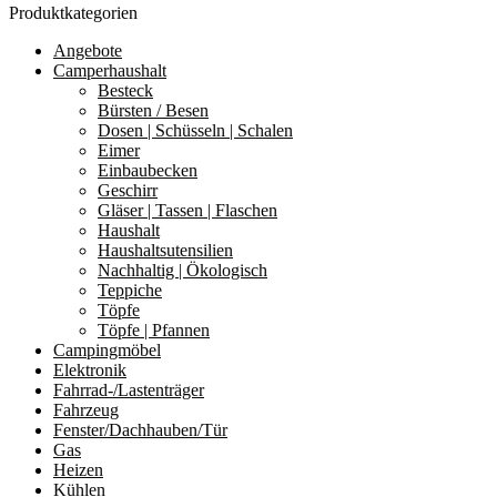
Produktkategorien
Angebote
Camperhaushalt
Besteck
Bürsten / Besen
Dosen | Schüsseln | Schalen
Eimer
Einbaubecken
Geschirr
Gläser | Tassen | Flaschen
Haushalt
Haushaltsutensilien
Nachhaltig | Ökologisch
Teppiche
Töpfe
Töpfe | Pfannen
Campingmöbel
Elektronik
Fahrrad-/Lastenträger
Fahrzeug
Fenster/Dachhauben/Tür
Gas
Heizen
Kühlen