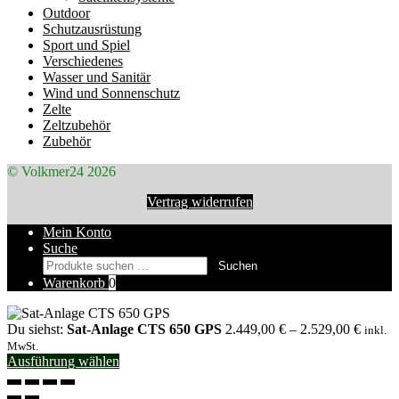
Outdoor
Schutzausrüstung
Sport und Spiel
Verschiedenes
Wasser und Sanitär
Wind und Sonnenschutz
Zelte
Zeltzubehör
Zubehör
© Volkmer24 2026
Vertrag widerrufen
Mein Konto
Suche
Suchen
Suchen
nach:
Warenkorb
0
Du siehst:
Sat-Anlage CTS 650 GPS
2.449,00
€
–
2.529,00
€
inkl.
MwSt.
Ausführung wählen