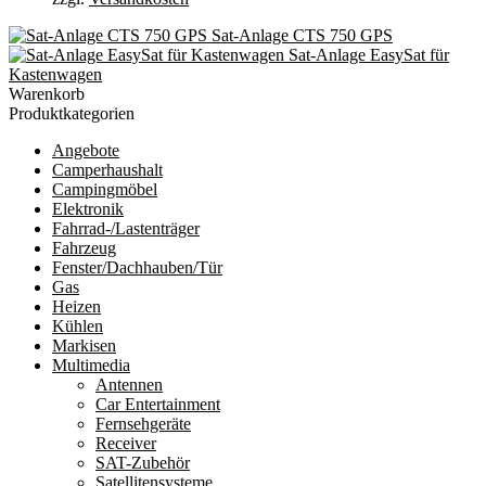
Sat-Anlage CTS 750 GPS
Sat-Anlage EasySat für
Kastenwagen
Warenkorb
Produktkategorien
Angebote
Camperhaushalt
Campingmöbel
Elektronik
Fahrrad-/Lastenträger
Fahrzeug
Fenster/Dachhauben/Tür
Gas
Heizen
Kühlen
Markisen
Multimedia
Antennen
Car Entertainment
Fernsehgeräte
Receiver
SAT-Zubehör
Satellitensysteme