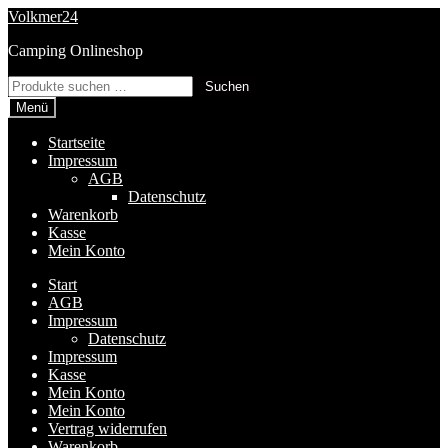
Zur
Zum
Volkmer24
Navigation
Inhalt
Camping Onlineshop
springen
springen
Suchen
Suchen
nach:
Menü
Startseite
Impressum
AGB
Datenschutz
Warenkorb
Kasse
Mein Konto
Start
AGB
Impressum
Datenschutz
Impressum
Kasse
Mein Konto
Mein Konto
Vertrag widerrufen
Warenkorb