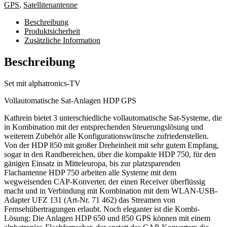
Menge
GPS
,
Satellitenantenne
Beschreibung
Produktsicherheit
Zusätzliche Information
Beschreibung
Set mit alphatronics-TV
Vollautomatische Sat-Anlagen HDP GPS
Kathrein bietet 3 unterschiedliche vollautomatische Sat-Systeme, die
in Kombination mit der entsprechenden Steuerungslösung und
weiterem Zubehör alle Konfigurationswünsche zufriedenstellen.
Von der HDP 850 mit großer Dreheinheit mit sehr gutem Empfang,
sogar in den Randbereichen, über die kompakte HDP 750, für den
gänigen Einsatz in Mitteleuropa, bis zur platzsparenden
Flachantenne HDP 750 arbeiten alle Systeme mit dem
wegweisenden CAP-Konverter, der einen Receiver überflüssig
macht und in Verbindung mit Kombination mit dem WLAN-USB-
Adapter UFZ 131 (Art-Nr. 71 462) das Streamen von
Fernsehübertragungen erlaubt. Noch eleganter ist die Kombi-
Lösung: Die Anlagen HDP 650 und 850 GPS können mit einem