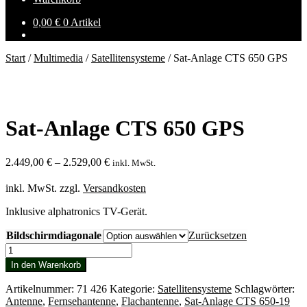
0,00
€
0 Artikel
Start
/
Multimedia
/
Satellitensysteme
/
Sat-Anlage CTS 650 GPS
Sat-Anlage CTS 650 GPS
2.449,00
€
–
2.529,00
€
inkl. MwSt.
inkl. MwSt.
zzgl.
Versandkosten
Inklusive alphatronics TV-Gerät.
Bildschirmdiagonale
Zurücksetzen
Sat-
Anlage
In den Warenkorb
CTS
650
Artikelnummer:
71 426
Kategorie:
Satellitensysteme
Schlagwörter:
GPS
Antenne
,
Fernsehantenne
,
Flachantenne
,
Sat-Anlage CTS 650-19