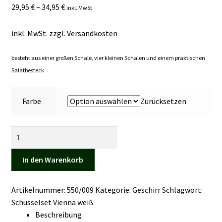
29,95
€
–
34,95
€
inkl. MwSt.
Kasse
inkl. MwSt.
zzgl.
Versandkosten
Mein Konto
besteht aus einer großen Schale
, vier kleinen Schalen und einem praktischen
Mein Konto
Salatbesteck
Vertrag widerrufen
Farbe
Zurücksetzen
Warenkorb
Schüsselset
Vienna
Menge
In den Warenkorb
Artikelnummer:
550/009
Kategorie:
Geschirr
Schlagwort:
Schüsselset Vienna weiß
Beschreibung