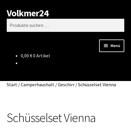
Volkmer24
Zur
Zum
Suchen
Navigation
Inhalt
Suchen
springen
springen
nach:
Menü
0,00
€
0 Artikel
Start
AGB
Start
/
Camperhaushalt
/
Geschirr
/
Schüsselset Vienna
Impressum
Datenschutz
Schüsselset Vienna
Impressum