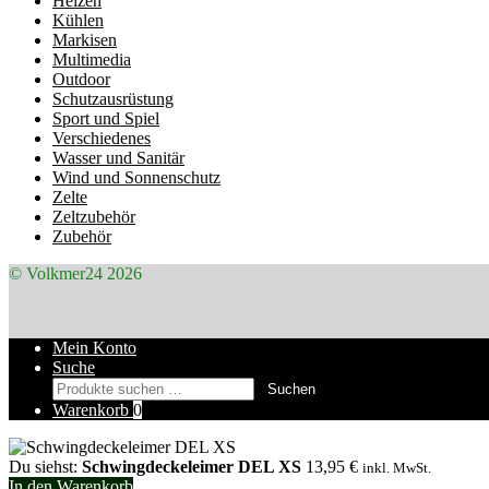
Heizen
Kühlen
Markisen
Multimedia
Outdoor
Schutzausrüstung
Sport und Spiel
Verschiedenes
Wasser und Sanitär
Wind und Sonnenschutz
Zelte
Zeltzubehör
Zubehör
© Volkmer24 2026
Mein Konto
Suche
Suchen
Suchen
nach:
Warenkorb
0
Du siehst:
Schwingdeckeleimer DEL XS
13,95
€
inkl. MwSt.
In den Warenkorb