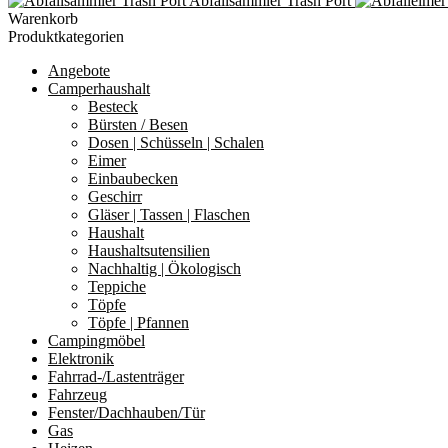
Abfallsammler Trash Port
Warenkorb
Produktkategorien
Angebote
Camperhaushalt
Besteck
Bürsten / Besen
Dosen | Schüsseln | Schalen
Eimer
Einbaubecken
Geschirr
Gläser | Tassen | Flaschen
Haushalt
Haushaltsutensilien
Nachhaltig | Ökologisch
Teppiche
Töpfe
Töpfe | Pfannen
Campingmöbel
Elektronik
Fahrrad-/Lastenträger
Fahrzeug
Fenster/Dachhauben/Tür
Gas