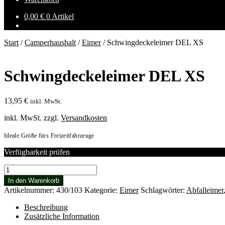
0,00
€
0 Artikel
Start
/
Camperhaushalt
/
Eimer
/
Schwingdeckeleimer DEL XS
Schwingdeckeleimer DEL XS
13,95
€
inkl. MwSt.
inkl. MwSt.
zzgl.
Versandkosten
Ideale Größe fürs Freizeitfahrzeuge
Verfügbarkeit prüfen
Schwingdeckeleimer
DEL
In den Warenkorb
XS
Artikelnummer:
430/103
Kategorie:
Eimer
Schlagwörter:
Abfalleimer
Menge
Beschreibung
Zusätzliche Information