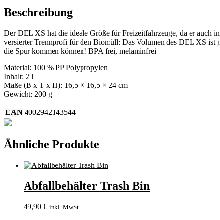
Beschreibung
Der DEL XS hat die ideale Größe für Freizeitfahrzeuge, da er auch i
versierter Trennprofi für den Biomüll: Das Volumen des DEL XS ist g
die Spur kommen können! BPA frei, melaminfrei
Material: 100 % PP Polypropylen
Inhalt: 2 l
Maße (B x T x H): 16,5 × 16,5 × 24 cm
Gewicht: 200 g
EAN
4002942143544
Ähnliche Produkte
Abfallbehälter Trash Bin
49,90
€
inkl. MwSt.