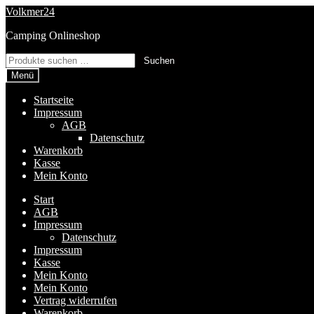
Zur
Zum
Volkmer24
Navigation
Inhalt
Camping Onlineshop
springen
springen
Suchen
Suchen
nach:
Menü
Startseite
Impressum
AGB
Datenschutz
Warenkorb
Kasse
Mein Konto
Start
AGB
Impressum
Datenschutz
Impressum
Kasse
Mein Konto
Mein Konto
Vertrag widerrufen
Warenkorb