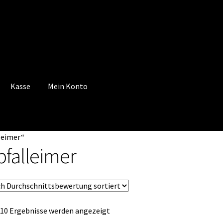
Kasse
Mein Konto
 Konto
Mein Konto
Vertrag widerrufen
Warenkorb
leimer“
bfalleimer
Nach
 10 Ergebnisse werden angezeigt
Durchschnittsbewertung