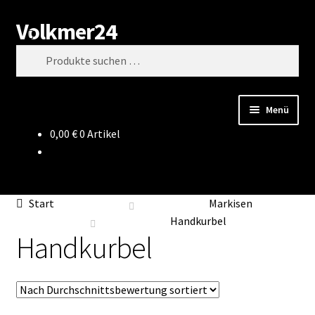
Volkmer24
Zur
Zum
Suchen
Navigation
Inhalt
Suchen
springen
springen
nach:
Menü
0,00
€
0 Artikel
Start
AGB
Start
Markisen
Impressum
Handkurbel
Handkurbel
Datenschutz
Impressum