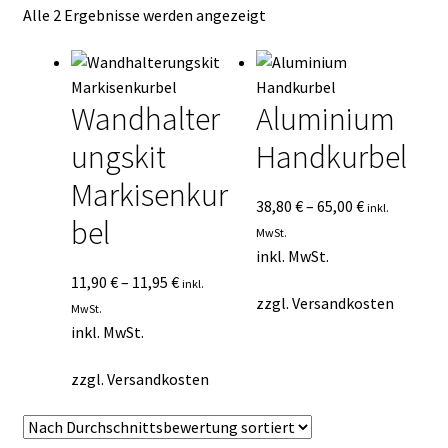
Nach
Alle 2 Ergebnisse werden angezeigt
Kasse
Durchschnittsbewertung
sortiert
Mein Konto
Wandhalter
Aluminium
Mein Konto
ungskit
Handkurbel
Vertrag widerrufen
Markisenkur
38,80
€
–
65,00
€
inkl.
bel
Warenkorb
MwSt.
inkl. MwSt.
11,90
€
–
11,95
€
inkl.
zzgl.
Versandkosten
MwSt.
inkl. MwSt.
zzgl.
Versandkosten