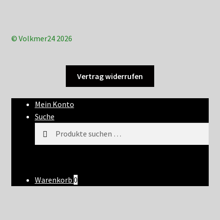
© Volkmer24 2026
Vertrag widerrufen
Mein Konto
Suche
Suchen
Suchen
nach:
Warenkorb
0