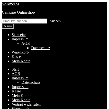
Zur
Zum
Volkmer24
Navigation
Inhalt
Camping Onlineshop
springen
springen
Suchen
Suchen
nach:
Menü
Startseite
Impressum
AGB
Datenschutz
Warenkorb
Kasse
Mein Konto
Start
AGB
Impressum
Datenschutz
Impressum
Kasse
Mein Konto
Mein Konto
Vertrag widerrufen
Warenkorb