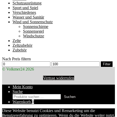
Schutzausrüstung
Sport und Spiel
Verschiedenes
Wasser und Sanitär
Wind und Sonnenschutz
Sonnenschirme
Sonnensegel
Windschutze
Zelte
Zeltzubehör
Zubehör
Nach Preis filtern
Min.
Max.
Filter
Preis
Preis
© Volkmer24 2026
Vertrag widerrufen
Mein Konto
Suche
Suchen
Suchen
nach:
Warenkorb
0
Diese Website benutzt Cookies und Remarketing um die
Benutzererfahrung zu optimieren. Wenn du die Website weiter nutzt,