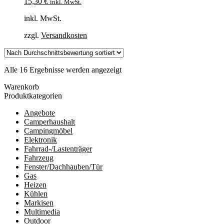
15,30
€
inkl. MwSt.
inkl. MwSt.
zzgl.
Versandkosten
Nach
Alle 16 Ergebnisse werden angezeigt
Durchschnittsbewertung
Warenkorb
sortiert
Produktkategorien
Angebote
Camperhaushalt
Campingmöbel
Elektronik
Fahrrad-/Lastenträger
Fahrzeug
Fenster/Dachhauben/Tür
Gas
Heizen
Kühlen
Markisen
Multimedia
Outdoor