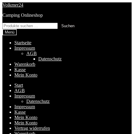
Zur
Zum
Volkmer24
Navigation
Inhalt
Camping Onlineshop
springen
springen
Suchen
Suchen
nach:
Menü
Startseite
Impressum
AGB
Datenschutz
Warenkorb
Kasse
Mein Konto
Start
AGB
Impressum
Datenschutz
Impressum
Kasse
Mein Konto
Mein Konto
Vertrag widerrufen
Warenkorb