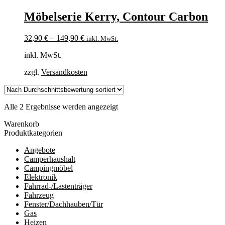
Möbelserie Kerry, Contour Carbon
32,90
€
–
149,90
€
inkl. MwSt.
inkl. MwSt.
zzgl.
Versandkosten
Nach
Alle 2 Ergebnisse werden angezeigt
Durchschnittsbewertung
Warenkorb
sortiert
Produktkategorien
Angebote
Camperhaushalt
Campingmöbel
Elektronik
Fahrrad-/Lastenträger
Fahrzeug
Fenster/Dachhauben/Tür
Gas
Heizen