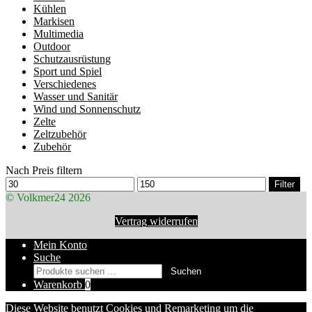
Kühlen
Markisen
Multimedia
Outdoor
Schutzausrüstung
Sport und Spiel
Verschiedenes
Wasser und Sanitär
Wind und Sonnenschutz
Zelte
Zeltzubehör
Zubehör
Nach Preis filtern
Min.
Max.
Filter
Preis
Preis
© Volkmer24 2026
Vertrag widerrufen
Mein Konto
Suche
Suchen
Suchen
nach:
Warenkorb
0
Diese Website benutzt Cookies und Remarketing um die