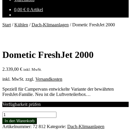
0,00
€
0 Artikel
Start
/
Kühlen
/
Dach-Klimaanlagen
/
Dometic FreshJet 2000
Dometic FreshJet 2000
2.339,00
€
inkl. MwSt.
inkl. MwSt.
zzgl.
Versandkosten
Speziell für Campervans entwickelte Variante der bewährten
FreshJet-Familie. Neu ist die Luftverteilerbox…
Verfügbarkeit prüfen
Dometic
FreshJet
In den Warenkorb
2000
Artikelnummer:
72 812
Kategorie:
Dach-Klimaanlagen
Menge