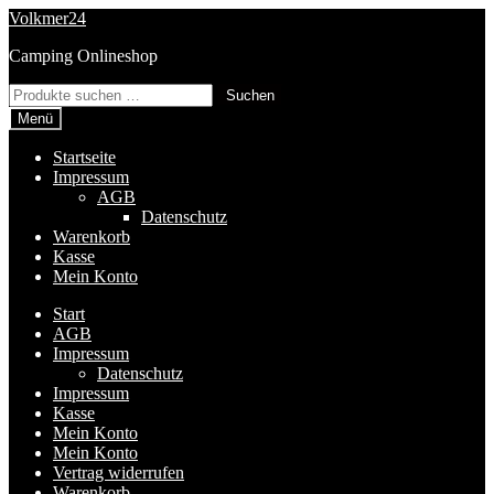
Zur
Zum
Volkmer24
Navigation
Inhalt
Camping Onlineshop
springen
springen
Suchen
Suchen
nach:
Menü
Startseite
Impressum
AGB
Datenschutz
Warenkorb
Kasse
Mein Konto
Start
AGB
Impressum
Datenschutz
Impressum
Kasse
Mein Konto
Mein Konto
Vertrag widerrufen
Warenkorb