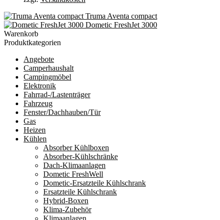
Truma Aventa compact
Dometic FreshJet 3000
Warenkorb
Produktkategorien
Angebote
Camperhaushalt
Campingmöbel
Elektronik
Fahrrad-/Lastenträger
Fahrzeug
Fenster/Dachhauben/Tür
Gas
Heizen
Kühlen
Absorber Kühlboxen
Absorber-Kühlschränke
Dach-Klimaanlagen
Dometic FreshWell
Dometic-Ersatzteile Kühlschrank
Ersatzteile Kühlschrank
Hybrid-Boxen
Klima-Zubehör
Klimaanlagen