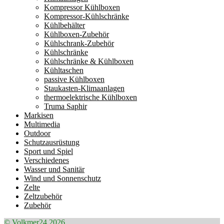
Kompressor Kühlboxen
Kompressor-Kühlschränke
Kühlbehälter
Kühlboxen-Zubehör
Kühlschrank-Zubehör
Kühlschränke
Kühlschränke & Kühlboxen
Kühltaschen
passive Kühlboxen
Staukasten-Klimaanlagen
thermoelektrische Kühlboxen
Truma Saphir
Markisen
Multimedia
Outdoor
Schutzausrüstung
Sport und Spiel
Verschiedenes
Wasser und Sanitär
Wind und Sonnenschutz
Zelte
Zeltzubehör
Zubehör
© Volkmer24 2026