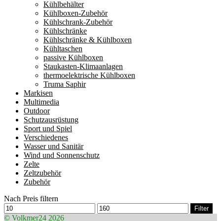
Kühlbehälter
Kühlboxen-Zubehör
Kühlschrank-Zubehör
Kühlschränke
Kühlschränke & Kühlboxen
Kühltaschen
passive Kühlboxen
Staukasten-Klimaanlagen
thermoelektrische Kühlboxen
Truma Saphir
Markisen
Multimedia
Outdoor
Schutzausrüstung
Sport und Spiel
Verschiedenes
Wasser und Sanitär
Wind und Sonnenschutz
Zelte
Zeltzubehör
Zubehör
Nach Preis filtern
Min.
Max.
Filter
Preis
Preis
© Volkmer24 2026