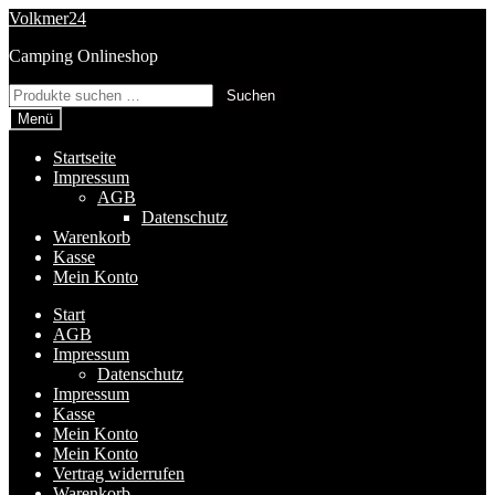
Zur
Zum
Volkmer24
Navigation
Inhalt
Camping Onlineshop
springen
springen
Suchen
Suchen
nach:
Menü
Startseite
Impressum
AGB
Datenschutz
Warenkorb
Kasse
Mein Konto
Start
AGB
Impressum
Datenschutz
Impressum
Kasse
Mein Konto
Mein Konto
Vertrag widerrufen
Warenkorb