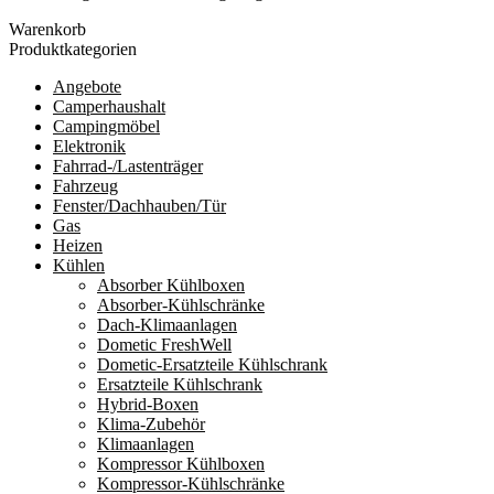
Durchschnittsbewertung
Warenkorb
sortiert
Produktkategorien
Angebote
Camperhaushalt
Campingmöbel
Elektronik
Fahrrad-/Lastenträger
Fahrzeug
Fenster/Dachhauben/Tür
Gas
Heizen
Kühlen
Absorber Kühlboxen
Absorber-Kühlschränke
Dach-Klimaanlagen
Dometic FreshWell
Dometic-Ersatzteile Kühlschrank
Ersatzteile Kühlschrank
Hybrid-Boxen
Klima-Zubehör
Klimaanlagen
Kompressor Kühlboxen
Kompressor-Kühlschränke