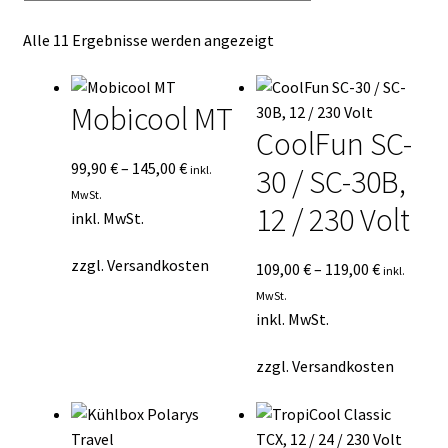
Kasse
Nach
Alle 11 Ergebnisse werden angezeigt
Durchschnittsbewertung
Mein Konto
sortiert
Mobicool MT
Mein Konto
CoolFun SC-
99,90
€
–
145,00
€
inkl.
30 / SC-30B,
Vertrag widerrufen
MwSt.
12 / 230 Volt
inkl. MwSt.
Warenkorb
zzgl.
Versandkosten
109,00
€
–
119,00
€
inkl.
MwSt.
inkl. MwSt.
zzgl.
Versandkosten