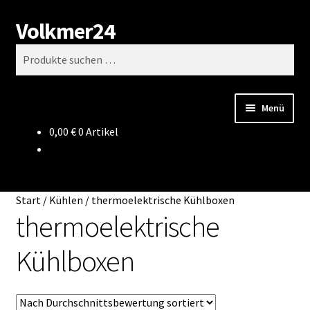
Volkmer24
Zur
Zum
Suchen
Navigation
Inhalt
Suchen
springen
springen
nach:
Menü
0,00
€
0 Artikel
Start
AGB
Start
/
Kühlen
/
thermoelektrische Kühlboxen
Impressum
thermoelektrische
Kühlboxen
Datenschutz
Impressum