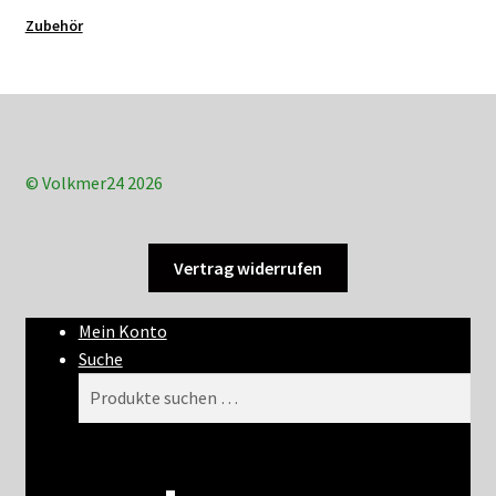
Zubehör
© Volkmer24 2026
Vertrag widerrufen
Mein Konto
Suche
Suchen
Suchen
nach: