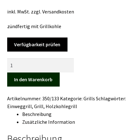
Kasse
inkl. MwSt.
zzgl.
Versandkosten
Mein Konto
zündfertig mit Grillkohle
Mein Konto
Verfügbarkeit prüfen
Vertrag widerrufen
Einweg-
Grillset
Warenkorb
Menge
In den Warenkorb
Artikelnummer:
350/133
Kategorie:
Grills
Schlagwörter:
Einweggrill
,
Grill
,
Holzkohlegrill
Beschreibung
Zusätzliche Information
Beschreibung