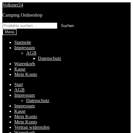
Zur
Zum
Volkmer24
Navigation
Inhalt
Camping Onlineshop
springen
springen
Suchen
Suchen
nach:
Menü
Startseite
Impressum
AGB
Datenschutz
Warenkorb
Kasse
Mein Konto
Start
AGB
Impressum
Datenschutz
Impressum
Kasse
Mein Konto
Mein Konto
Vertrag widerrufen
Warenkorb