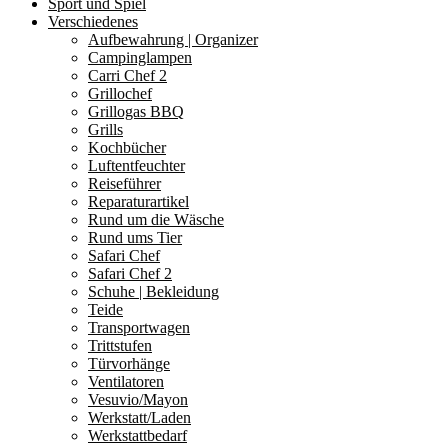
Sport und Spiel
Verschiedenes
Aufbewahrung | Organizer
Campinglampen
Carri Chef 2
Grillochef
Grillogas BBQ
Grills
Kochbücher
Luftentfeuchter
Reiseführer
Reparaturartikel
Rund um die Wäsche
Rund ums Tier
Safari Chef
Safari Chef 2
Schuhe | Bekleidung
Teide
Transportwagen
Trittstufen
Türvorhänge
Ventilatoren
Vesuvio/Mayon
Werkstatt/Laden
Werkstattbedarf