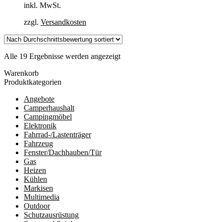
inkl. MwSt.
zzgl.
Versandkosten
Nach
Alle 19 Ergebnisse werden angezeigt
Durchschnittsbewertung
Warenkorb
sortiert
Produktkategorien
Angebote
Camperhaushalt
Campingmöbel
Elektronik
Fahrrad-/Lastenträger
Fahrzeug
Fenster/Dachhauben/Tür
Gas
Heizen
Kühlen
Markisen
Multimedia
Outdoor
Schutzausrüstung