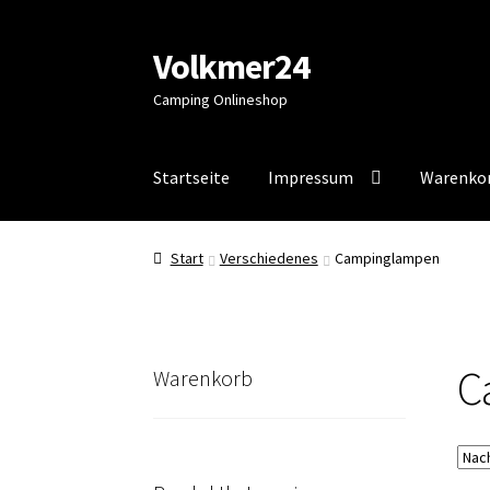
Volkmer24
Zur
Zum
Navigation
Inhalt
Camping Onlineshop
springen
springen
Startseite
Impressum
Warenko
Start
AGB
Impressum
Impressum
Kasse
Mein
Start
Verschiedenes
Campinglampen
C
Warenkorb