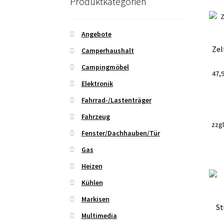
Produktkategorien
Angebote
Zel
Camperhaushalt
Campingmöbel
47,
Elektronik
Fahrrad-/Lastenträger
Fahrzeug
zzgl
Fenster/Dachhauben/Tür
Gas
Heizen
Kühlen
Markisen
St
Multimedia