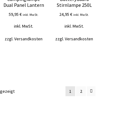
Dual Panel Lantern
Stirnlampe 250L
59,95
€
24,95
€
inkl. MwSt.
inkl. MwSt.
inkl. MwSt.
inkl. MwSt.
zzgl.
Versandkosten
zzgl.
Versandkosten
Nach
ngezeigt
1
2
Durchschnittsbewertung
sortiert