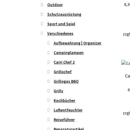
8,
Outdoor
Schutzausrüstung
Sport und Spiel
Verschiedenes
zzgl
Aufbewahrung | Organizer
Campinglampen
Carri Chef 2
Grillochef
C
Grillogas BBQ
6
Grills
Kochbücher
Luftentfeuchter
zzgl
Reiseführer
Reparaturartikel