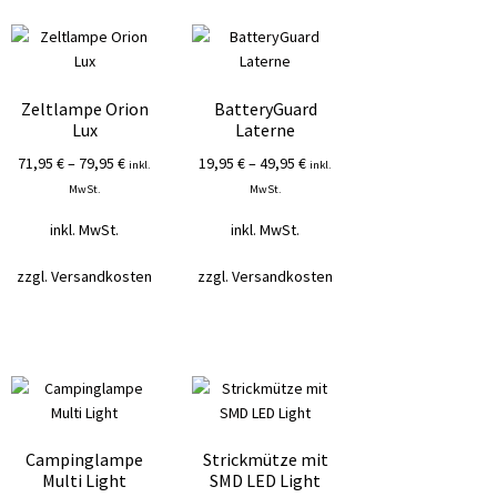
sortiert
Zeltlampe Orion
BatteryGuard
Lux
Laterne
71,95
€
–
79,95
€
19,95
€
–
49,95
€
inkl.
inkl.
MwSt.
MwSt.
inkl. MwSt.
inkl. MwSt.
zzgl.
Versandkosten
zzgl.
Versandkosten
Campinglampe
Strickmütze mit
Multi Light
SMD LED Light