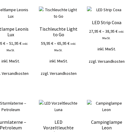
LED Strip Coxa
tlampe Leonis
Tischleuchte Light
27,95
€
–
38,95
€
inkl.
Lux
to Go
MwSt.
95
€
–
51,95
€
59,95
€
–
65,95
€
inkl.
inkl.
inkl. MwSt.
MwSt.
MwSt.
inkl. MwSt.
inkl. MwSt.
zzgl.
Versandkosten
.
Versandkosten
zzgl.
Versandkosten
urmlaterne –
LED
Campinglampe
Petroleum
Vorzeltleuchte
Leon