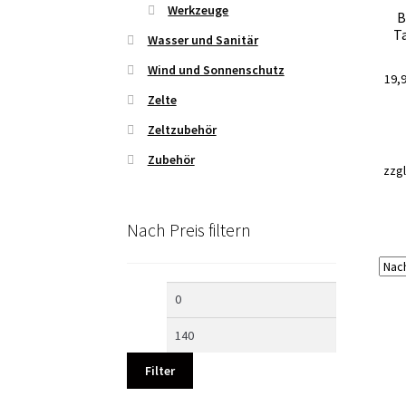
Werkzeuge
B
T
Wasser und Sanitär
Wind und Sonnenschutz
19,
Zelte
Zeltzubehör
Zubehör
zzgl
Nach Preis filtern
Min.
Max.
Preis
Preis
Filter