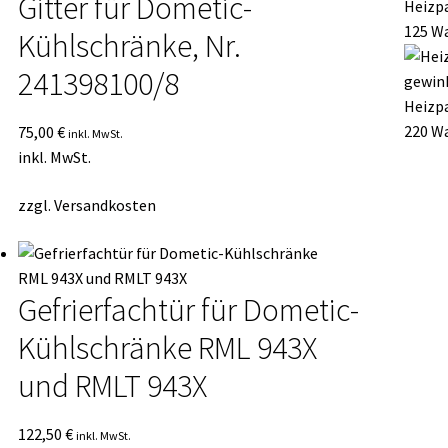
Gitter für Dometic-
Heizpa
125 Wa
Kühlschränke, Nr.
241398100/8
Heizpa
220 Wa
75,00
€
inkl. MwSt.
inkl. MwSt.
zzgl.
Versandkosten
Gefrierfachtür für Dometic-
Kühlschränke RML 943X
und RMLT 943X
122,50
€
inkl. MwSt.