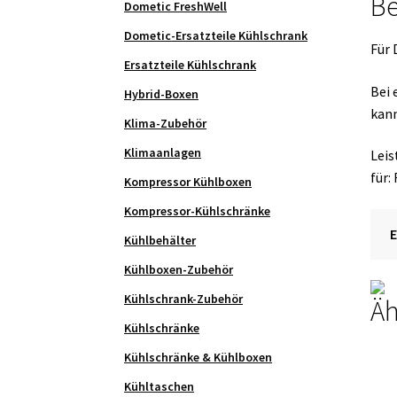
Be
Dometic FreshWell
Volt
Nr.
Dometic-Ersatzteile Kühlschrank
Für
2413
Ersatzteile Kühlschrank
Men
Bei 
Hybrid-Boxen
kann
Klima-Zubehör
Klimaanlagen
Leis
für:
Kompressor Kühlboxen
Kompressor-Kühlschränke
Kühlbehälter
Kühlboxen-Zubehör
Kühlschrank-Zubehör
Äh
Kühlschränke
Kühlschränke & Kühlboxen
Kühltaschen