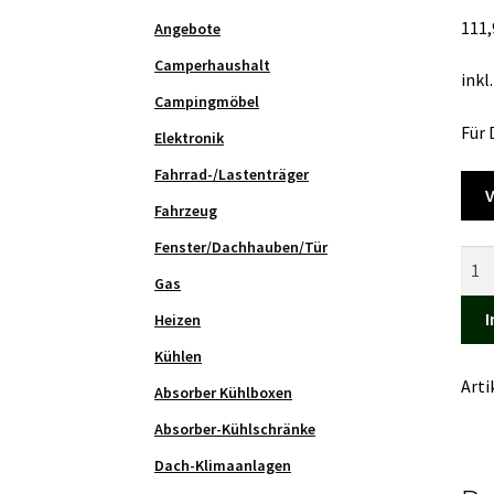
111
Angebote
Camperhaushalt
inkl
Campingmöbel
Für
Elektronik
Fahrrad-/Lastenträger
V
Fahrzeug
Fenster/Dachhauben/Tür
Hei
Gas
für
Dom
I
Heizen
Kühl
Kühlen
gewi
Art
Absorber Kühlboxen
135
Wat
Absorber-Kühlschränke
/
Dach-Klimaanlagen
235