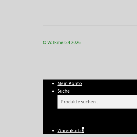
© Volkmer24 2026
Mein Konto
Suche
Suchen
Suchen
nach:
Warenkorb
0