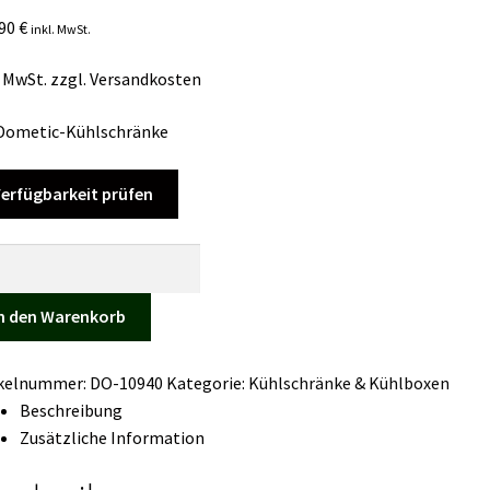
,90
€
inkl. MwSt.
. MwSt.
zzgl.
Versandkosten
 Dometic-Kühlschränke
erfügbarkeit prüfen
zpatrone
etic-
n den Warenkorb
schränke,
nkelt,
ikelnummer:
DO-10940
Kategorie:
Kühlschränke & Kühlboxen
Beschreibung
t
Zusätzliche Information