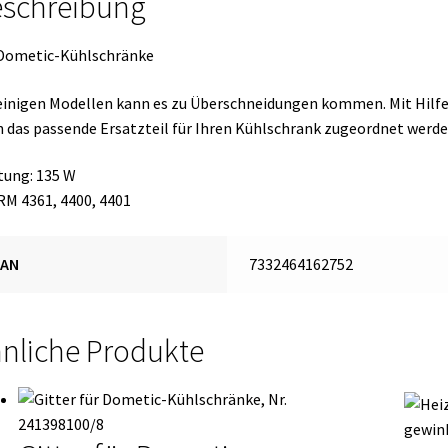
schreibung
,
 Dometic-Kühlschränke
22900/2
ge
einigen Modellen kann es zu Überschneidungen kommen. Mit Hil
 das passende Ersatzteil für Ihren Kühlschrank zugeordnet werde
tung: 135 W
 RM 4361, 4400, 4401
EAN
7332464162752
nliche Produkte