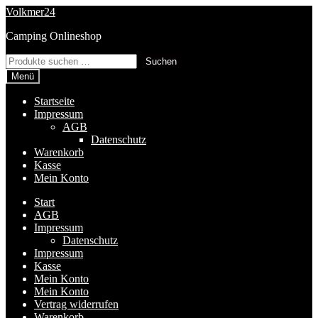
Zur
Zum
Volkmer24
Navigation
Inhalt
Camping Onlineshop
springen
springen
Suchen
Suchen
nach:
Menü
Startseite
Impressum
AGB
Datenschutz
Warenkorb
Kasse
Mein Konto
Start
AGB
Impressum
Datenschutz
Impressum
Kasse
Mein Konto
Mein Konto
Vertrag widerrufen
Warenkorb