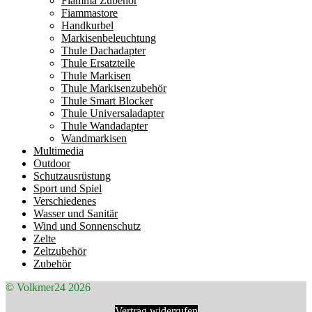
Fiamma Zubehör
Fiammastore
Handkurbel
Markisenbeleuchtung
Thule Dachadapter
Thule Ersatzteile
Thule Markisen
Thule Markisenzubehör
Thule Smart Blocker
Thule Universaladapter
Thule Wandadapter
Wandmarkisen
Multimedia
Outdoor
Schutzausrüstung
Sport und Spiel
Verschiedenes
Wasser und Sanitär
Wind und Sonnenschutz
Zelte
Zeltzubehör
Zubehör
© Volkmer24 2026
Vertrag widerrufen