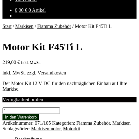
0,00
€
0 Artikel
Start
/
Markisen
/
Fiamma Zubehör
/
Motor Kit F45Ti L
Motor Kit F45Ti L
219,00
€
inkl. MwSt.
inkl. MwSt.
zzgl.
Versandkosten
Der Motor-Kit 12 V DC für den nachträglichen Einbau auf Ihre
Markise.
Verfügbarkeit prüfen
Motor
Kit
In den Warenkorb
F45Ti
Artikelnummer:
071/105
Kategorien:
Fiamma Zubehör
,
Markisen
L
Schlagwörter:
Markisenmotor
,
Motorkit
Menge