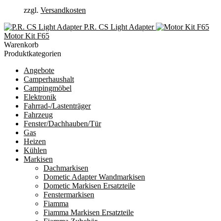
zzgl.
Versandkosten
P.R. CS Light Adapter
Motor Kit F65
Warenkorb
Produktkategorien
Angebote
Camperhaushalt
Campingmöbel
Elektronik
Fahrrad-/Lastenträger
Fahrzeug
Fenster/Dachhauben/Tür
Gas
Heizen
Kühlen
Markisen
Dachmarkisen
Dometic Adapter Wandmarkisen
Dometic Markisen Ersatzteile
Fenstermarkisen
Fiamma
Fiamma Markisen Ersatzteile