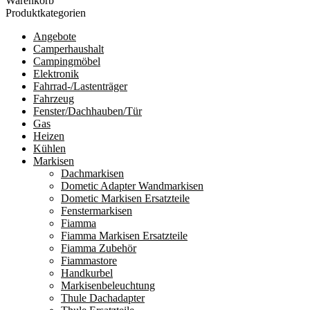
Warenkorb
Produktkategorien
Angebote
Camperhaushalt
Campingmöbel
Elektronik
Fahrrad-/Lastenträger
Fahrzeug
Fenster/Dachhauben/Tür
Gas
Heizen
Kühlen
Markisen
Dachmarkisen
Dometic Adapter Wandmarkisen
Dometic Markisen Ersatzteile
Fenstermarkisen
Fiamma
Fiamma Markisen Ersatzteile
Fiamma Zubehör
Fiammastore
Handkurbel
Markisenbeleuchtung
Thule Dachadapter