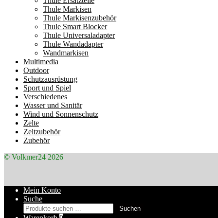
Thule Ersatzteile
Thule Markisen
Thule Markisenzubehör
Thule Smart Blocker
Thule Universaladapter
Thule Wandadapter
Wandmarkisen
Multimedia
Outdoor
Schutzausrüstung
Sport und Spiel
Verschiedenes
Wasser und Sanitär
Wind und Sonnenschutz
Zelte
Zeltzubehör
Zubehör
© Volkmer24 2026
Mein Konto
Suche
Suchen
Suchen
nach:
Warenkorb
0