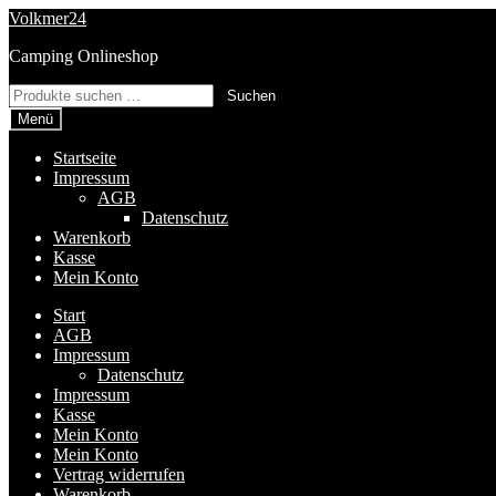
Zur
Zum
Volkmer24
Navigation
Inhalt
Camping Onlineshop
springen
springen
Suchen
Suchen
nach:
Menü
Startseite
Impressum
AGB
Datenschutz
Warenkorb
Kasse
Mein Konto
Start
AGB
Impressum
Datenschutz
Impressum
Kasse
Mein Konto
Mein Konto
Vertrag widerrufen
Warenkorb