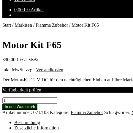
0,00
€
0 Artikel
Start
/
Markisen
/
Fiamma Zubehör
/
Motor Kit F65
Motor Kit F65
390,00
€
inkl. MwSt.
inkl. MwSt.
zzgl.
Versandkosten
Der Motor-Kit 12 V DC für den nachträglichen Einbau auf Ihre Mark
Verfügbarkeit prüfen
Motor
Kit
In den Warenkorb
F65
Artikelnummer:
071/103
Kategorie:
Fiamma Zubehör
Schlagwörter:
Menge
Beschreibung
Zusätzliche Information