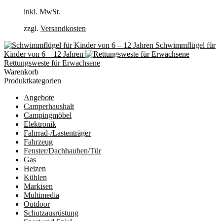
inkl. MwSt.
zzgl.
Versandkosten
Schwimmflügel für
Kinder von 6 – 12 Jahren
Rettungsweste für Erwachsene
Warenkorb
Produktkategorien
Angebote
Camperhaushalt
Campingmöbel
Elektronik
Fahrrad-/Lastenträger
Fahrzeug
Fenster/Dachhauben/Tür
Gas
Heizen
Kühlen
Markisen
Multimedia
Outdoor
Schutzausrüstung