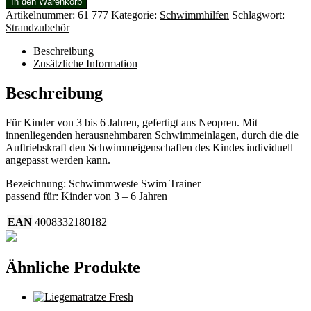
In den Warenkorb
Trainer
Artikelnummer:
61 777
Kategorie:
Schwimmhilfen
Schlagwort:
für
Strandzubehör
Kinder
von
Beschreibung
3
Zusätzliche Information
–
6
Beschreibung
Jahren
Menge
Für Kinder von 3 bis 6 Jahren, gefertigt aus Neopren. Mit
innenliegenden herausnehmbaren Schwimmeinlagen, durch die die
Auftriebskraft den Schwimmeigenschaften des Kindes individuell
angepasst werden kann.
Bezeichnung: Schwimmweste Swim Trainer
passend für: Kinder von 3 – 6 Jahren
EAN
4008332180182
Ähnliche Produkte