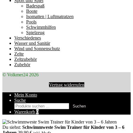
Sport und Spiel
Badespaß
Boote
Isomatten | Luftmatratzen
Pools
Schwimmhilfen
Spielzeug
Verschiedenes
Wasser und Sanitär
Wind und Sonnenschutz
Zelte
Zeltzubehör
Zubehör
© Volkmer24 2026
Vertrag widerrufen
Mein Konto
Suche
Suchen
Suchen
nach:
Warenkorb
0
Du siehst:
Schwimmweste Swim Trainer für Kinder von 3 – 6
Jahren
39,90
€
inkl. MwSt.