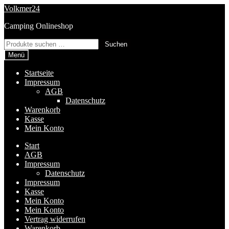
Zur
Zum
Volkmer24
Navigation
Inhalt
Camping Onlineshop
springen
springen
Suchen
Suchen
nach:
Menü
Startseite
Impressum
AGB
Datenschutz
Warenkorb
Kasse
Mein Konto
Start
AGB
Impressum
Datenschutz
Impressum
Kasse
Mein Konto
Mein Konto
Vertrag widerrufen
Warenkorb