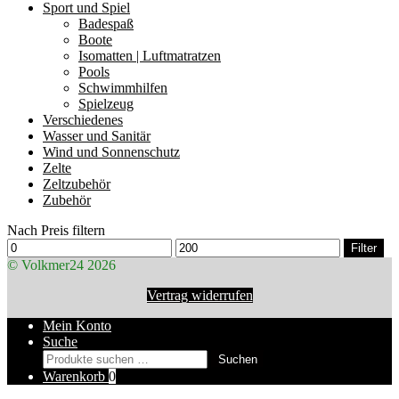
Sport und Spiel
Badespaß
Boote
Isomatten | Luftmatratzen
Pools
Schwimmhilfen
Spielzeug
Verschiedenes
Wasser und Sanitär
Wind und Sonnenschutz
Zelte
Zeltzubehör
Zubehör
Nach Preis filtern
Min.
Max.
Filter
Preis
Preis
© Volkmer24 2026
Vertrag widerrufen
Mein Konto
Suche
Suchen
Suchen
nach:
Warenkorb
0