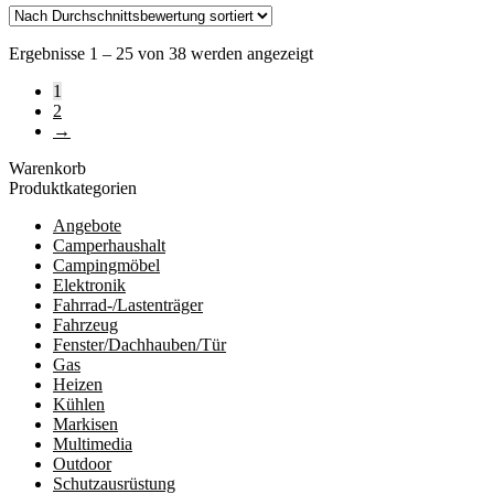
Nach
Ergebnisse 1 – 25 von 38 werden angezeigt
Durchschnittsbewertung
1
sortiert
2
→
Warenkorb
Produktkategorien
Angebote
Camperhaushalt
Campingmöbel
Elektronik
Fahrrad-/Lastenträger
Fahrzeug
Fenster/Dachhauben/Tür
Gas
Heizen
Kühlen
Markisen
Multimedia
Outdoor
Schutzausrüstung