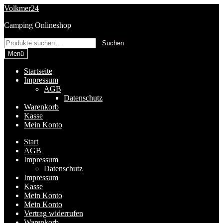
Zur
Zum
Volkmer24
Navigation
Inhalt
Camping Onlineshop
springen
springen
Suchen
Suchen
nach:
Menü
Startseite
Impressum
AGB
Datenschutz
Warenkorb
Kasse
Mein Konto
Start
AGB
Impressum
Datenschutz
Impressum
Kasse
Mein Konto
Mein Konto
Vertrag widerrufen
Warenkorb